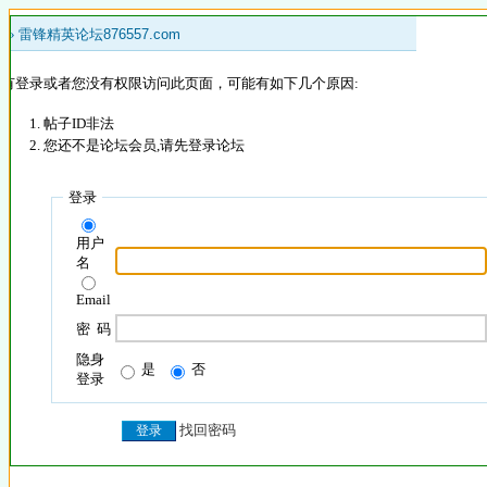
 »
雷锋精英论坛876557.com
没有登录或者您没有权限访问此页面，可能有如下几个原因:
帖子ID非法
您还不是论坛会员,请先登录论坛
登录
用户
名
Email
密 码
隐身
是
否
登录
找回密码